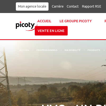
Mon agence locale
Carrière
Contact
Rapport RSE
ACCUEIL
LE GROUPE PICOTY
VENTE EN LIGNE
ACCUEIL
PROFESSIONNELS
MA MOBILITÉ
PRODUITS
5
5
5
5