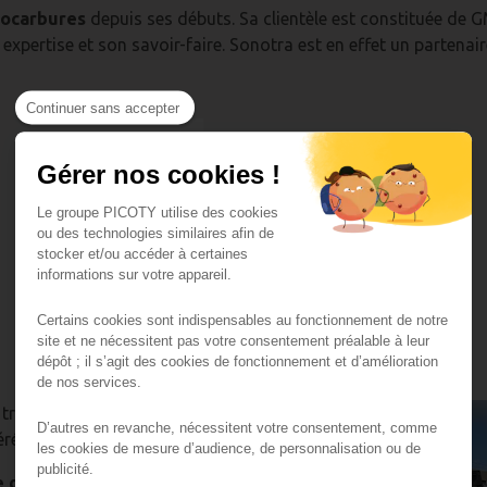
rocarbures
depuis ses débuts. Sa clientèle est constituée de 
ertise et son savoir-faire. Sonotra est en effet un partenaire 
Continuer sans accepter
Gérer nos cookies !
Le groupe PICOTY utilise des cookies
ou des technologies similaires afin de
stocker et/ou accéder à certaines
informations sur votre appareil.
2022-1289
Certains cookies sont indispensables au fonctionnement de notre
site et ne nécessitent pas votre consentement préalable à leur
dépôt ; il s’agit des cookies de fonctionnement et d’amélioration
de nos services.
e transport de vrac solide en citernes
D’autres en revanche, nécessitent votre consentement, comme
réalières.
les cookies de mesure d’audience, de personnalisation ou de
publicité.
se développe et diversifie toujours plus