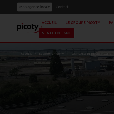
Mon agence locale
Contact
ACCUEIL
LE GROUPE PICOTY
PA
VENTE EN LIGNE
ACCUEIL
LE GROUPE PICOTY
LES FILIALES DE DIVERSIFICATI
5
5