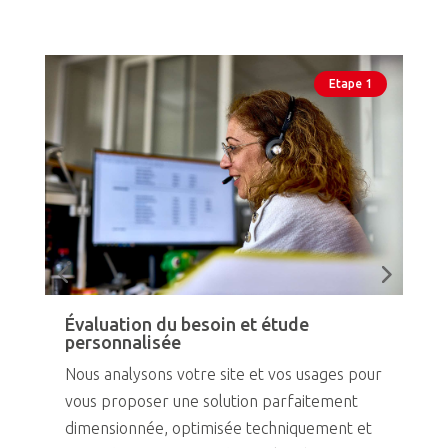
Etape 1
Évaluation du besoin et étude
Co
personnalisée
gl
Nous analysons votre site et vos usages pour
Nou
vous proposer une solution parfaitement
pil
dimensionnée, optimisée techniquement et
gar