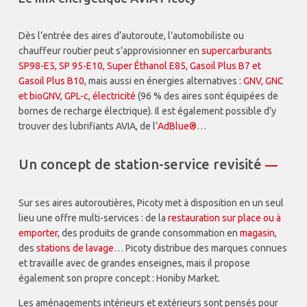
Dès l’entrée des aires d’autoroute, l’automobiliste ou
chauffeur routier peut s’approvisionner en
supercarburants
SP98-E5, SP 95-E10, Super Éthanol E85
,
Gasoil Plus B7 et
Gasoil Plus B10
, mais aussi en énergies alternatives :
GNV, GNC
et bioGNV
,
GPL-c
,
électricité
(96 % des aires sont équipées de
bornes de recharge électrique). Il est également possible d’y
trouver des lubrifiants AVIA, de l’
AdBlue®
…
Un concept de station-service revisité
—
Sur ses aires autoroutières, Picoty met à disposition en un seul
lieu une offre multi-services : de la
restauration sur place ou à
emporter
, des produits de grande consommation en
magasin
,
des
stations de lavage
… Picoty distribue des marques connues
et travaille avec de grandes enseignes, mais il propose
également son propre concept : Honiby Market.
Les aménagements intérieurs et extérieurs sont pensés pour