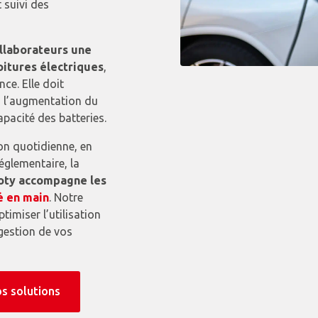
 suivi des
ollaborateurs une
oitures électriques
,
nce. Elle doit
 à l’augmentation du
apacité des batteries.
ion quotidienne, en
églementaire, la
oty accompagne les
é en main
. Notre
timiser l’utilisation
 gestion de vos
os solutions