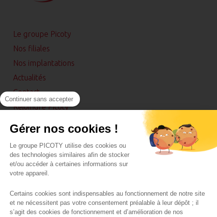
Le groupe Picoty
Nos filiales
Nos implantations
Actualités
Contact
Continuer sans accepter
Rejoindre Picoty
Espace presse
Gérer nos cookies !
Maguy
Le groupe PICOTY utilise des cookies ou
des technologies similaires afin de stocker
et/ou accéder à certaines informations sur
votre appareil.
Certains cookies sont indispensables au fonctionnement de notre site
et ne nécessitent pas votre consentement préalable à leur dépôt ; il
ACCESSIBILITÉ : PARTIELLEMENT CONFORME
s’agit des cookies de fonctionnement et d’amélioration de nos