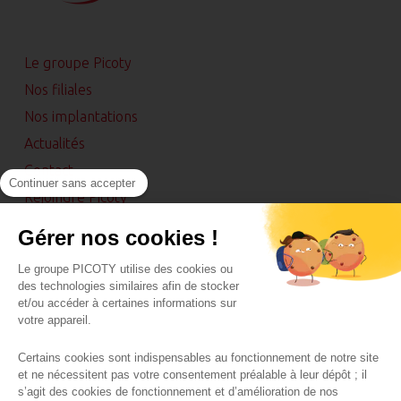
Le groupe Picoty
Nos filiales
Nos implantations
Actualités
Contact
Continuer sans accepter
Rejoindre Picoty
Espace presse
Gérer nos cookies !
Maguy
Le groupe PICOTY utilise des cookies ou
des technologies similaires afin de stocker
et/ou accéder à certaines informations sur
votre appareil.
Certains cookies sont indispensables au fonctionnement de notre site
et ne nécessitent pas votre consentement préalable à leur dépôt ; il
ACCESSIBILITÉ : PARTIELLEMENT CONFORME
s’agit des cookies de fonctionnement et d’amélioration de nos