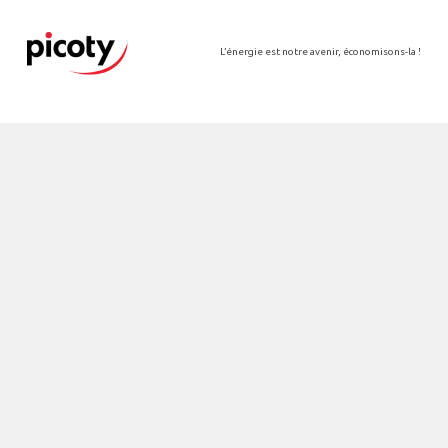
L’énergie est notre avenir, économisons-la !
Le groupe Picoty
Nos filiales
Nos implantations
Actualités
Contact
Rejoindre Picoty
Espace presse
Maguy