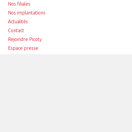
Nos filiales
Nos implantations
Actualités
Contact
Rejoindre Picoty
Espace presse
Maguy
ACCESSIBILITÉ : PARTIELLEMENT CONFORME
DONNÉES PERSONNELLES
COOKIES