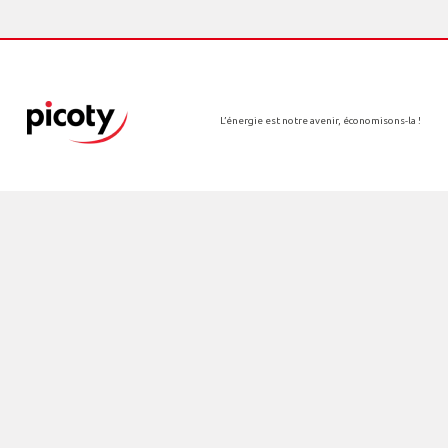
L’énergie est notre avenir, économisons-la !
Le groupe Picoty
Nos filiales
Nos implantations
Actualités
Contact
Rejoindre Picoty
Espace presse
Maguy