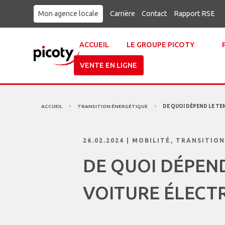
Mon agence locale
Carrière
Contact
Rapport RSE
ACCUEIL
LE GROUPE PICOTY
VENTE EN LIGNE
ACCUEIL
TRANSITION ÉNERGÉTIQUE
DE QUOI DÉPEND LE TE
5
5
26.02.2024
|
MOBILITÉ
,
TRANSITION
DE QUOI DÉPEN
VOITURE ÉLECTR