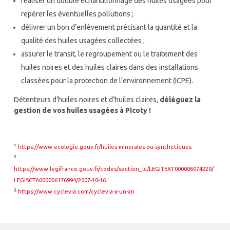
réaliser un double échantillonnage des huiles usagées pour
repérer les éventuelles pollutions ;
délivrer un bon d’enlèvement précisant la quantité et la
qualité des huiles usagées collectées ;
assurer le transit, le regroupement ou le traitement des
huiles noires et des huiles claires dans des installations
classées pour la protection de l’environnement (ICPE).
Détenteurs d’huiles noires et d’huiles claires,
déléguez la
gestion de vos huiles usagées à Picoty !
¹
https://www.ecologie.gouv.fr/huiles-minerales-ou-synthetiques
²
https://www.legifrance.gouv.fr/codes/section_lc/LEGITEXT000006074220/
LEGISCTA000006176994/2007-10-16
³
https://www.cyclevia.com/cyclevia-a-un-an