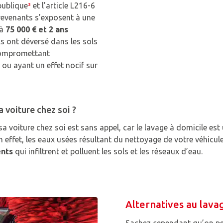
publique
³
et l’article L216-6
trevenants s’exposent à une
’à
75 000 € et 2 ans
ils ont déversé dans les sols
 compromettant
 ou ayant un effet nocif sur
a voiture chez soi ?
sa voiture chez soi est sans
appel, car le lavage à domicile est
 effet, les eaux usées résultant du nettoyage de votre véhicul
ents
qui infiltrent et polluent les sols et les réseaux d’eau.
Alternatives au lava
Sachez cependant qu’on peu