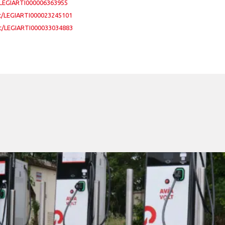
lc/LEGIARTI000006363955
_lc/LEGIARTI000023245101
_lc/LEGIARTI000033034883