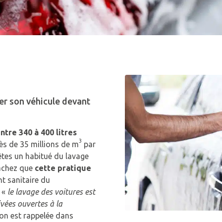
ver son véhicule devant
tre 340 à 400 litres
3
ès de 35 millions de m
par
 êtes un habitué du lavage
sachez que
cette pratique
nt sanitaire du
e «
le lavage des voitures est
rivées ouvertes à la
ion est rappelée dans