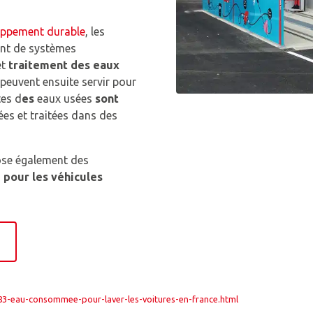
oppement durable
, les
ent de systèmes
et
traitement des eaux
 peuvent ensuite servir pour
tes d
es
eaux usées
sont
ées et traitées dans des
se également des
 pour les véhicules
3-eau-consommee-pour-laver-les-voitures-en-france.html