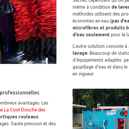
même à condition
de lave
méthodes utilisent des pro
économes en eau (
pas d’e
microfibres et produits b
d’eau seulement
pour le 
L’autre solution consiste 
lavage
. Beaucoup de stati
d’équipements adaptés per
gaspillage d’eau et dans l
en vigueur.
professionnelles
nombreux avantages. Les
age La Cool Douche des
ortiques
rouleaux
ages haute pression et des