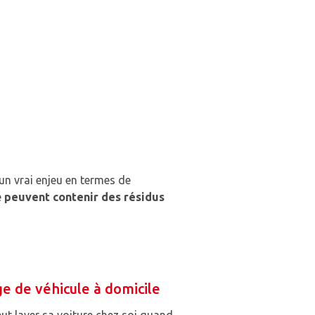
 un vrai enjeu en termes de
e
peuvent contenir des résidus
ge de véhicule à domicile
t laver sa voiture chez soi quand