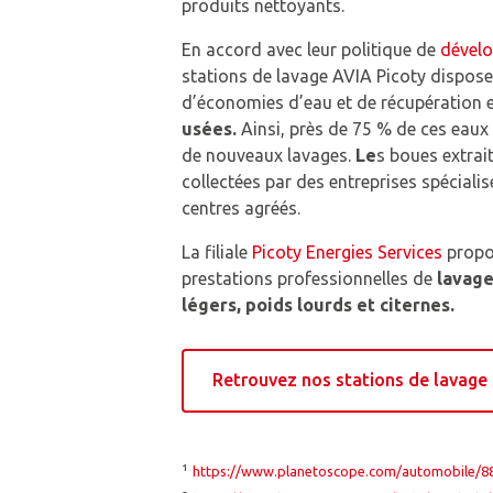
produits nettoyants.
En accord avec leur politique de
dével
stations de lavage AVIA Picoty dispos
d’économies d’eau et de récupération 
usées.
Ainsi, près de 75 % de ces eaux
de nouveaux lavages.
Le
s boues extrai
collectées par des entreprises spécialis
centres agréés.
La filiale
Picoty Energies Services
propo
prestations professionnelles de
lavage
légers, poids lourds et citernes.
Retrouvez nos stations de lavage
¹
https://www.planetoscope.com/automobile/88