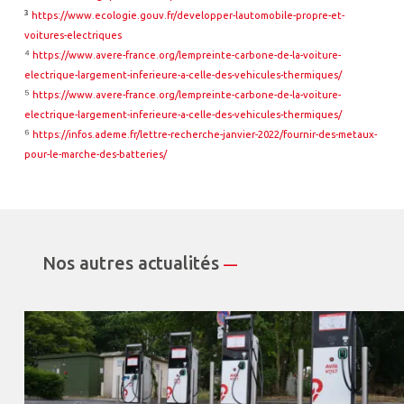
³
https://www.ecologie.gouv.fr/developper-lautomobile-propre-et-
voitures-electriques
⁴
https://www.avere-france.org/lempreinte-carbone-de-la-voiture-
electrique-largement-inferieure-a-celle-des-vehicules-thermiques/
⁵
https://www.avere-france.org/lempreinte-carbone-de-la-voiture-
electrique-largement-inferieure-a-celle-des-vehicules-thermiques/
⁶
https://infos.ademe.fr/lettre-recherche-janvier-2022/fournir-des-metaux-
pour-le-marche-des-batteries/
Nos autres actualités
—