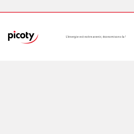
L’énergie est notre avenir, économisons-la !
Le groupe Picoty
Nos filiales
Nos implantations
Actualités
Contact
Rejoindre Picoty
Espace presse
Maguy